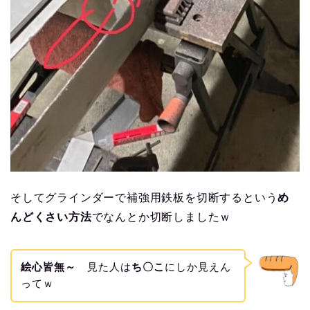
そしてグラインダーで補強用鉄板を切断するという
め
んどくさい方法
でなんとか切断しましたｗ
絵心皆無～
見た人は
ち〇こ
にしか見えん
ってｗ