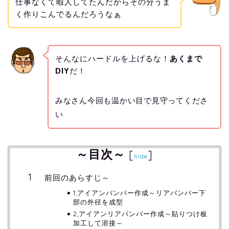
仕事なくて暇人してたんだからその分うま
く作りこんでるんだろうなぁ
そんなにハードルを上げるな！
あくまで
DIY
だ！
みなさん今回も温かい目で見守ってくださ
い
～目次～
[
]
hide
前回のあらすじ～
1,アイアンバンパー作成～リアバンパー下
部の外径を成型
2,アイアンリアバンパー作成～貼りつけ板
加工して溶接～