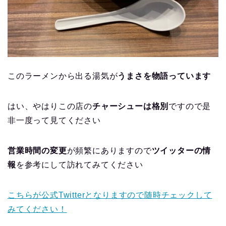
このラーメンから出る湯気が
うまさを物語っています
はい、やはりこの店の
チャーシューは格別
ですので是
非一度って見てください
営業時間の変更
が頻繁にありますので
ツイッターの情
報
を参考にして訪れてみてください
こちらが公式Twitterとなりますので随時チェックして
みてください！