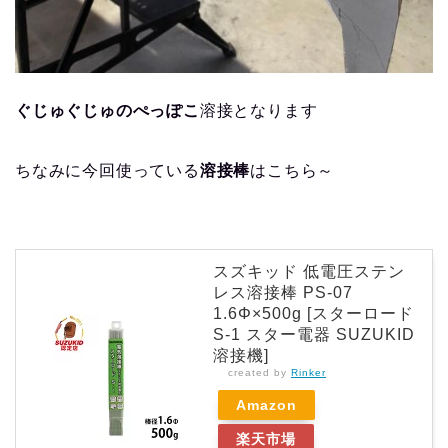
ぐじゅぐじゅのぺっぽこ
溶接となります
ちなみに今回使っている
溶接棒
はこちら～
スズキッド 低電圧ステン
レス溶接棒 PS-07
1.6Φ×500g [スターロード
S-1 スター電器 SUZUKID
溶接機]
created by
Rinker
Amazon
楽天市場