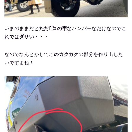
いまのままだと
ただの͡コの字
なバンパーなだけなので
こ
れではダサい
・・・
なのでなんとかして
このカクカク
の部分を作り出した
いですよね！