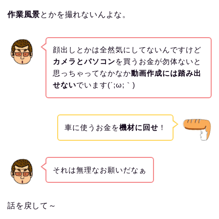
作業風景
とかを撮れないんよな。
顔出しとかは全然気にしてないんですけど
カメラとパソコン
を買うお金が勿体ないと
思っちゃってなかなか
動画作成には踏み出
せない
でいます(´;ω;｀)
車に使うお金を
機材に回せ
！
それは無理なお願いだなぁ
話を戻して～