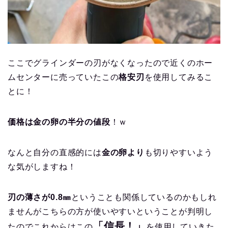
ここでグラインダーの刃がなくなったので近くのホー
ムセンターに売っていたこの
格安刃
を使用してみるこ
とに！
価格は金の卵の半分の値段
！ｗ
なんと自分の直感的には
金の卵より
も切りやすいよう
な気がしますね！
刃の薄さが0.8㎜
ということも関係しているのかもしれ
ませんがこちらの方が使いやすいということが判明し
「信長！」
たのでこれからはこの
を使用していきた