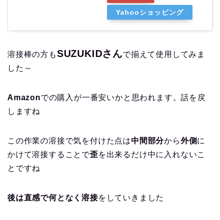
Yahooショッピング
SUZUKIDさん
溶接棒の方も
で揃えて使用してみま
した～
Amazon
での購入が一番安いかと思われます。話を戻
しますね
この作業の溶接で気を付けた点は
中間部分
から
外側
に
かけて溶接することで
歪
を出来るだけ中に入れないこ
とですね
後は直感で何となく溶接
をしていきました