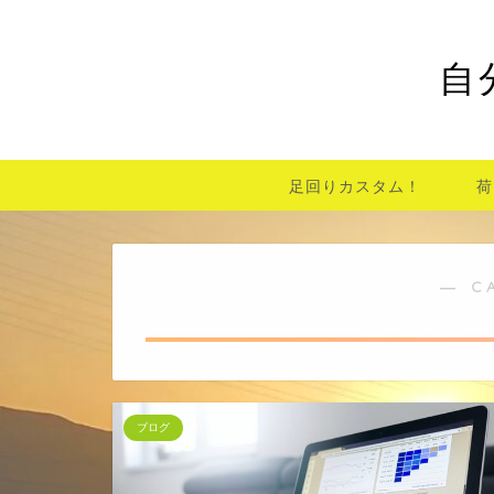
自
足回りカスタム！
荷
― C
ブログ