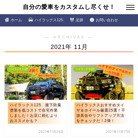
自分の愛車をカスタムし尽くせ！
ホーム
ハイラックス125
足跡
お問い合わせ
― ARCHIVES ―
2021年 11月
ハイラックス125
ハイラックス125
ハイラックス125 腹下防腐
ハイラックスおすすめタイ
塗装を低コストで自宅作業
ヤ＆ホイール厳選25選！干
しました！お店に頼むより
渉具合やリフトアップ方法
おススメかも？
をチェックだ！2弾！
2021年11月26日
2021年11月17日