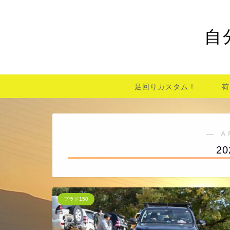
自
足回りカスタム！
荷
― A
2
プラド150