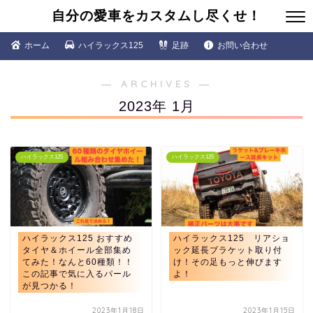
自分の愛車をカスタムし尽くせ！
ホーム
ハイラックス125
足跡
お問い合わせ
― ARCHIVES ―
2023年 1月
ハイラックス125
ハイラックス125
ハイラックス125 おすすめ
ハイラックス125 リアショ
タイヤ＆ホイール全部集め
ック延長ブラケット取り付
てみた！なんと60種類！！
け！その足もっと伸びます
この記事で気に入るパール
よ！
が見つかる！
2023年1月18日
2023年1月15日