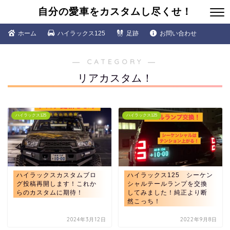
自分の愛車をカスタムし尽くせ！
ホーム
ハイラックス125
足跡
お問い合わせ
― CATEGORY ―
リアカスタム！
ハイラックス125
ハイラックス125
ハイラックスカスタムブロ
ハイラックス125 シーケン
グ投稿再開します！これか
シャルテールランプを交換
らのカスタムに期待！
してみました！純正より断
然こっち！
2024年3月12日
2022年9月8日