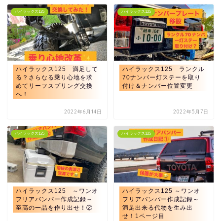
ハイラックス125
ハイラックス125
ハイラックス125 満足して
ハイラックス125 ランクル
る？さらなる乗り心地を求
70ナンバー灯ステーを取り
めてリーフスプリング交換
付け＆ナンバー位置変更
へ！
2022年6月14日
2022年5月7日
ハイラックス125
ハイラックス125
ハイラックス125 ～ワンオ
ハイラックス125 ～ワンオ
フリアバンパー作成記録～
フリアバンパー作成記録～
至高の一品を作り出せ！②
満足出来る代物を生み出
せ！1ページ目