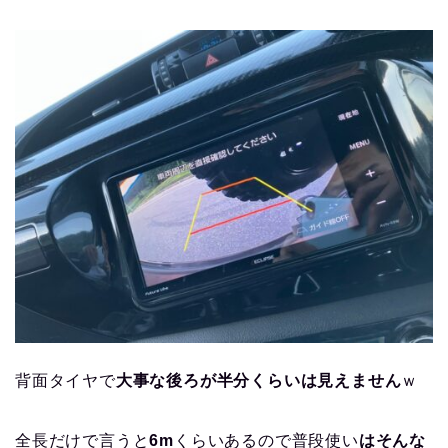
背面タイヤで
大事な後ろが半分くらいは見えません
ｗ
全長だけで言うと
6m
くらいあるので普段使い
はそんな