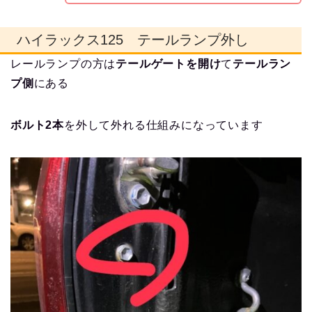
ハイラックス125 テールランプ外し
レールランプの方は
テールゲートを開け
て
テールラン
プ側
にある
ボルト2本
を外して外れる仕組みになっています