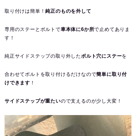
取り付けは簡単！
純正のものを外して
専用のステーとボルトで
車本体に6か所
で止めてありま
す！
純正サイドステップの取り外した
ボルト穴にステー
を
合わせてボルトを取り付けるだけなので
簡単に取り付
けできます
！
サイドステップが重たい
ので支えるのが少し大変！