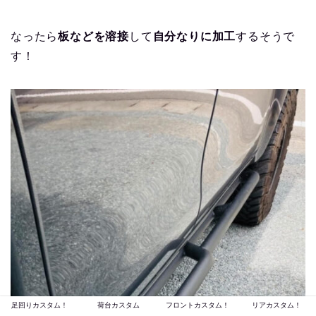
なったら
板などを溶接
して
自分なりに加工
するそうで
す！
足回りカスタム！
荷台カスタム
フロントカスタム！
リアカスタム！