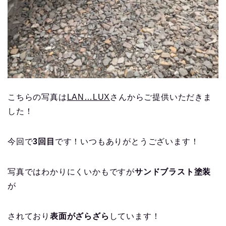
こちらの写真は
LAN…LUX
さんからご提供いただきま
した！
今回で
3回目
です！いつもありがとうございます！
写真ではわかりにくいかもですが
サンドブラスト塗装
が
されており
表面がざらざら
しています！