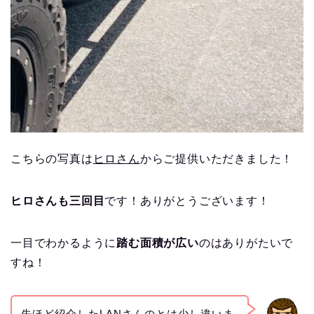
こちらの写真は
ヒロさん
からご提供いただきました！
ヒロさんも三回目
です！ありがとうございます！
一目でわかるように
踏む面積が広い
のはありがたいで
すね！
先ほど紹介した
LANさん
のとは少し違いま