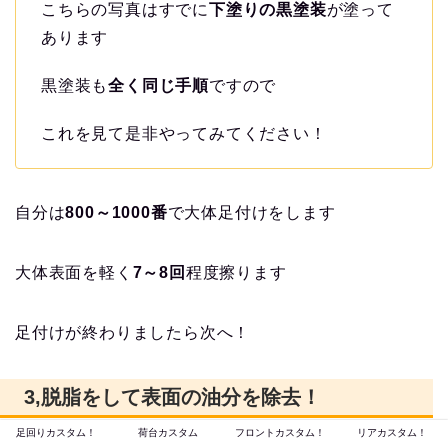
こちらの写真はすでに
下塗りの黒塗装
が塗って
あります
黒塗装も
全く同じ手順
ですので
これを見て是非やってみてください！
自分は
800～1000番
で大体足付けをします
大体表面を軽く
7～8回
程度擦ります
足付けが終わりましたら次へ！
3,脱脂をして表面の油分を除去！
こちらのパーツクリーナーを使用して
足回りカスタム！
荷台カスタム
フロントカスタム！
リアカスタム！