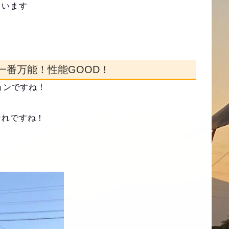
ています
一番万能！性能GOOD！
ョンですね！
それですね！