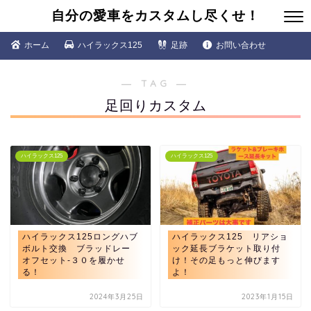
自分の愛車をカスタムし尽くせ！
ホーム
ハイラックス125
足跡
お問い合わせ
― TAG ―
足回りカスタム
ハイラックス125
ハイラックス125
ハイラックス125ロングハブ
ハイラックス125 リアショ
ボルト交換 ブラッドレー
ック延長ブラケット取り付
オフセット‐３０を履かせ
け！その足もっと伸びます
る！
よ！
2024年3月25日
2023年1月15日