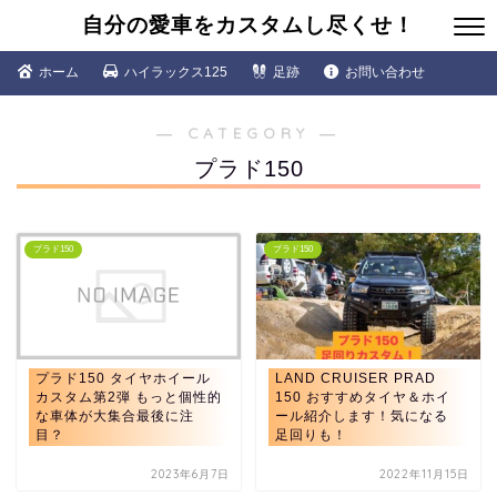
自分の愛車をカスタムし尽くせ！
ホーム
ハイラックス125
足跡
お問い合わせ
― CATEGORY ―
プラド150
プラド150
プラド150
プラド150 タイヤホイール
LAND CRUISER PRAD
カスタム第2弾 もっと個性的
150 おすすめタイヤ＆ホイ
な車体が大集合最後に注
ール紹介します！気になる
目？
足回りも！
2023年6月7日
2022年11月15日