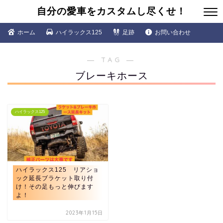
自分の愛車をカスタムし尽くせ！
ホーム
ハイラックス125
足跡
お問い合わせ
― TAG ―
ブレーキホース
ハイラックス125
ハイラックス125 リアショ
ック延長ブラケット取り付
け！その足もっと伸びます
よ！
2023年1月15日